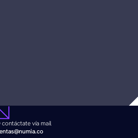
 contáctate vía mail
entas@numia.co