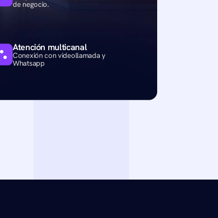
de negocio.
Atención multicanal
Conexión con videollamada y 
Whatsapp