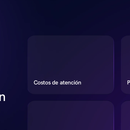
Costos de atención
P
n
-
%