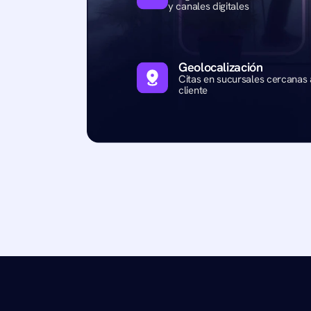
y canales digitales
Geolocalización
Citas en sucursales cercanas a
cliente