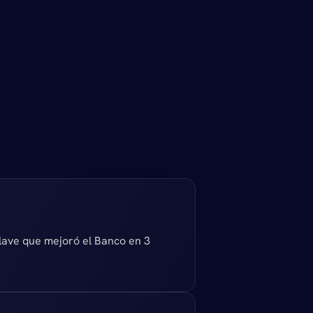
e
n
e
l
lave que mejoró el Banco en 3 