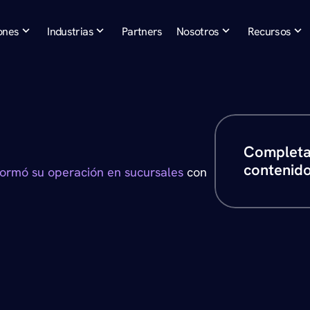
ones
Industrias
Partners
Nosotros
Recursos
Completa 
e
n
B
a
n
c
a
contenid
formó su operación en sucursales 
con 