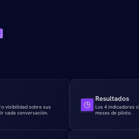
é
v
a
s
a
E
n
c
o
n
t
r
a
r
C
a
s
o
d
e
N
e
g
o
c
i
o
?
Resultados
 visibilidad sobre sus 
Los 4 indicadores c
ir cada conversación.
meses de piloto.