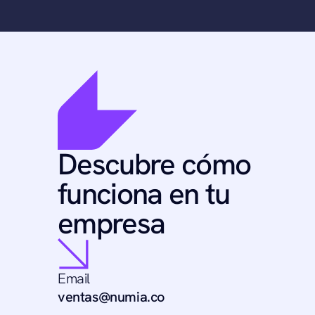
activar IA en la 
operación sin un 
proyecto de tecnología 
de 12 meses
Descubre cómo 
funciona en tu 
empresa
Email
ventas@numia.co