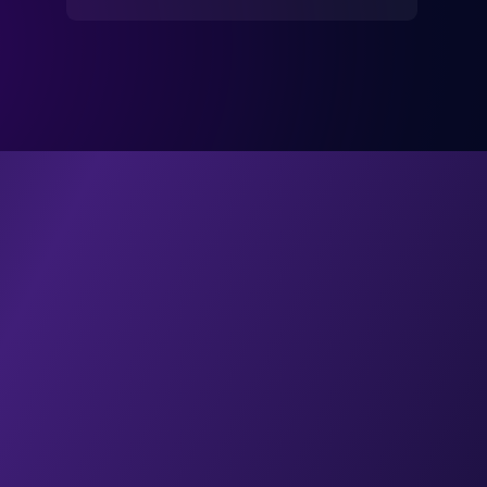
IMPACTO
R
e
s
u
l
t
a
d
o
s
q
u
e
r
e
p
o
r
t
a
n
l
a
s
o
r
g
a
n
i
z
a
c
i
o
n
e
s