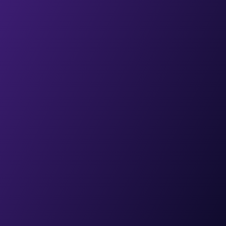
c
o
n
O
p
t
i
m
i
z
e
Reducción en tiempos de 
espera con predicción de 
afluencia activa
Aumento en tasa de 
conversión comercial con 
AI Copilot